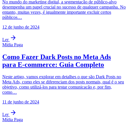
No mundo do marketing digital, a segmentação de público-alvo
desempenha um papel crucial no sucesso de qualquer campanha. No
entanto, muitas vezes, é igualmente importante excluir certos
públicos…
12 de junho de 2024
Ler
Mídia Paga
Como Fazer Dark Posts no Meta Ads
para E-commerce: Guia Completo
Neste artigo, vamos explorar em detalhes o que são Dark Posts no
Meta Ads, como eles se diferenciam dos posts normais, qual é o seu
objetivo, como utilizá-los para testar comunicação e, por fim,
como…
11 de junho de 2024
Ler
Mídia Paga