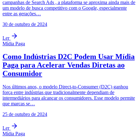
campanhas de Search Ads , a plataforma se aproxima ainda mais de
um modelo de busca competitivo com o Google, especialmente
entre as gerações…
30 de outubro de 2024
Ler
Mídia Paga
Como Indústrias D2C Podem Usar Mídia
Paga para Acelerar Vendas Diretas ao
Consumidor
Nos últimos anos, o modelo Direct-to-Consumer (D2C) ganhou
força entre indústrias que tradicionalmente dependiam de
intermediários para alcançar os consumidores. Esse modelo permite
que marcas se…
25 de outubro de 2024
Ler
Mídia Paga