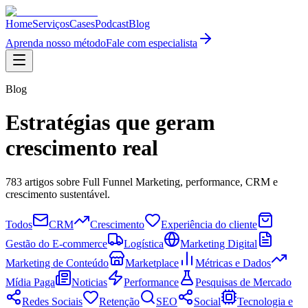
Home
Serviços
Cases
Podcast
Blog
Aprenda nosso método
Fale com especialista
Blog
Estratégias que geram
crescimento real
783
artigos sobre Full Funnel Marketing, performance, CRM e
crescimento sustentável.
Todos
CRM
Crescimento
Experiência do cliente
Gestão do E-commerce
Logística
Marketing Digital
Marketing de Conteúdo
Marketplace
Métricas e Dados
Mídia Paga
Noticias
Performance
Pesquisas de Mercado
Redes Sociais
Retenção
SEO
Social
Tecnologia e