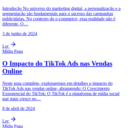
Introdução No universo do marketing digital, a personalização e a
segmentação são fundamentais para o sucesso das campanhas
publicitárias. No contexto do e-commerce, essa realidade não é
diferente. O…
3 de junho de 2024
Ler
Mídia Paga
O Impacto do TikTok Ads nas Vendas
Online
Neste guia completo, exploraremos em detalhes o impacto do
TikTok Ads nas vendas online, abrangendo: O Crescimento
Exponencial do TikTok: O TikTok é a plataforma de mídia social
que mais cresce no…
8 de abril de 2024
Ler
Mídia Paga