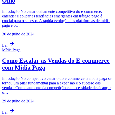
Olho
Introdução No cenário altamente competitivo do e-commerce,
entender e aplicar as tendências emergentes em tráfego pago é
crucial para o sucesso. A rápida evolução das plataformas de mídia
paga e o…
30 de julho de 2024
Ler
Mídia Paga
Como Escalar as Vendas do E-commerce
com Mídia Paga
Introdução No competitivo cenário do e-commerce, a mídia paga se
tornou um pilar fundamental para a expansão e o sucesso das
vendas. Com o aumento da competição e a necessidade de alcançar
o…
29 de julho de 2024
Ler