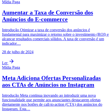
Mídia Paga
Aumentar a Taxa de Conversão dos
Anúncios do E-commerce
Introdução Otimizar a taxa de conversão dos anúncios é
fundamental para maximizar o retorno sobre o investimento (ROI) e
alcançar resultados comerciais sólidos. A taxa de conversão é um
indicador…
28 de julho de 2024
Ler
Mídia Paga
Meta Adiciona Ofertas Personalizadas
aos CTAs de Anúncios no Instagram
Introdução Meta continua inovando ao introduzir uma nova
funcionalidade que permite aos anunciantes destacarem ofertas
diretamente nos botões de call-to-action (CTA) dos anúncios do
Instagram. Esta…