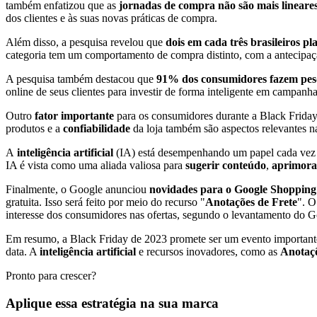
também enfatizou que as
jornadas de compra não são mais lineare
dos clientes e às suas novas práticas de compra.
Além disso, a pesquisa revelou que
dois em cada três brasileiros 
categoria tem um comportamento de compra distinto, com a antecipa
A pesquisa também destacou que
91% dos consumidores fazem pesqu
online de seus clientes para investir de forma inteligente em campanh
Outro
fator importante
para os consumidores durante a Black Frida
produtos e a
confiabilidade
da loja também são aspectos relevantes n
A
inteligência artificial
(IA) está desempenhando um papel cada vez ma
IA é vista como uma aliada valiosa para
sugerir conteúdo
,
aprimora
Finalmente, o Google anunciou
novidades para o Google Shopping
gratuita. Isso será feito por meio do recurso "
Anotações de Frete
". O
interesse dos consumidores nas ofertas, segundo o levantamento do G
Em resumo, a Black Friday de 2023 promete ser um evento importante
data. A
inteligência artificial
e recursos inovadores, como as
Anotaçõ
Pronto para crescer?
Aplique essa estratégia na sua marca