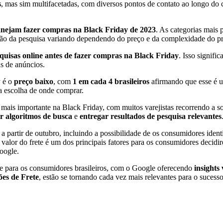
s
, mas sim multifacetadas, com diversos pontos de contato ao longo do ca
planejam fazer compras na Black Friday de 2023
. As categorias mais 
ção da pesquisa variando dependendo do preço e da complexidade do p
isas online antes de fazer compras na Black Friday
. Isso signif
as de anúncios.
y é o
preço baixo
, com
1 em cada 4 brasileiros
afirmando que esse é
a escolha de onde comprar.
is importante na Black Friday, com muitos varejistas recorrendo a so
r algoritmos de busca
e
entregar resultados de pesquisa relevantes
a partir de outubro, incluindo a possibilidade de os consumidores ident
 valor do frete é um dos principais fatores para os consumidores decid
oogle.
 para os consumidores brasileiros, com o Google oferecendo
insights 
es de Frete
, estão se tornando cada vez mais relevantes para o suce