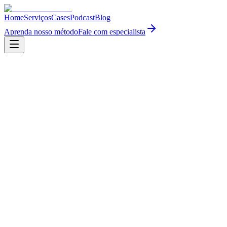
Home
Serviços
Cases
Podcast
Blog
Aprenda nosso método
Fale com especialista