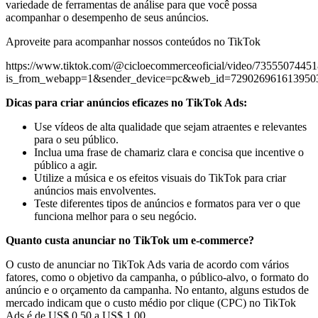
variedade de ferramentas de análise para que você possa
acompanhar o desempenho de seus anúncios.
Aproveite para acompanhar nossos conteúdos no TikTok
https://www.tiktok.com/@cicloecommerceoficial/video/7355507445
is_from_webapp=1&sender_device=pc&web_id=729026961613950
Dicas para criar anúncios eficazes no TikTok Ads:
Use vídeos de alta qualidade que sejam atraentes e relevantes
para o seu público.
Inclua uma frase de chamariz clara e concisa que incentive o
público a agir.
Utilize a música e os efeitos visuais do TikTok para criar
anúncios mais envolventes.
Teste diferentes tipos de anúncios e formatos para ver o que
funciona melhor para o seu negócio.
Quanto custa anunciar no TikTok um e-commerce?
O custo de anunciar no TikTok Ads varia de acordo com vários
fatores, como o objetivo da campanha, o público-alvo, o formato do
anúncio e o orçamento da campanha. No entanto, alguns estudos de
mercado indicam que o custo médio por clique (CPC) no TikTok
Ads é de US$ 0,50 a US$ 1,00.