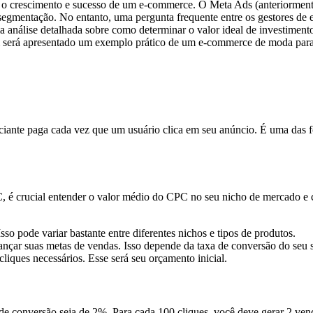
a o crescimento e sucesso de um e-commerce. O Meta Ads (anteriorme
de segmentação. No entanto, uma pergunta frequente entre os gestores d
o uma análise detalhada sobre como determinar o valor ideal de invest
será apresentado um exemplo prático de um e-commerce de moda para il
ciante paga cada vez que um usuário clica em seu anúncio. É uma da
é crucial entender o valor médio do CPC no seu nicho de mercado e cal
sso pode variar bastante entre diferentes nichos e tipos de produtos.
cançar suas metas de vendas. Isso depende da taxa de conversão do seu s
iques necessários. Esse será seu orçamento inicial.
 conversão seja de 2%. Para cada 100 cliques, você deve gerar 2 venda