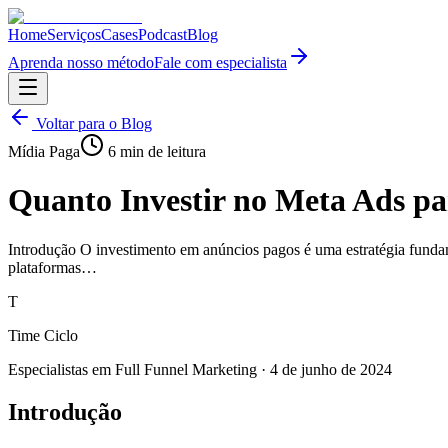
Home
Serviços
Cases
Podcast
Blog
Aprenda nosso método
Fale com especialista
Voltar para o Blog
Mídia Paga
6
min de leitura
Quanto Investir no Meta Ads p
Introdução O investimento em anúncios pagos é uma estratégia fund
plataformas…
T
Time Ciclo
Especialistas em Full Funnel Marketing
·
4 de junho de 2024
Introdução