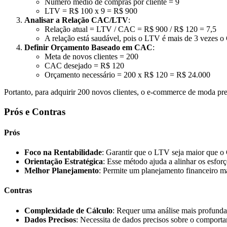
Número médio de compras por cliente = 9
LTV = R$ 100 x 9 = R$ 900
Analisar a Relação CAC/LTV
:
Relação atual = LTV / CAC = R$ 900 / R$ 120 = 7,5
A relação está saudável, pois o LTV é mais de 3 vezes 
Definir Orçamento Baseado em CAC
:
Meta de novos clientes = 200
CAC desejado = R$ 120
Orçamento necessário = 200 x R$ 120 = R$ 24.000
Portanto, para adquirir 200 novos clientes, o e-commerce de moda pr
Prós e Contras
Prós
Foco na Rentabilidade
: Garantir que o LTV seja maior que o
Orientação Estratégica
: Esse método ajuda a alinhar os esfo
Melhor Planejamento
: Permite um planejamento financeiro ma
Contras
Complexidade de Cálculo
: Requer uma análise mais profunda
Dados Precisos
: Necessita de dados precisos sobre o comporta