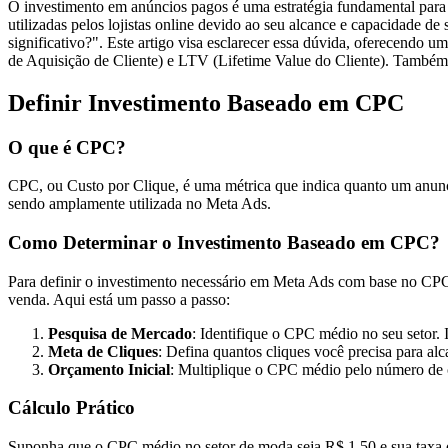
O investimento em anúncios pagos é uma estratégia fundamental par
utilizadas pelos lojistas online devido ao seu alcance e capacidade 
significativo?". Este artigo visa esclarecer essa dúvida, oferecend
de Aquisição de Cliente) e LTV (Lifetime Value do Cliente). Também 
Definir Investimento Baseado em CPC
O que é CPC?
CPC, ou Custo por Clique, é uma métrica que indica quanto um anun
sendo amplamente utilizada no Meta Ads.
Como Determinar o Investimento Baseado em CPC?
Para definir o investimento necessário em Meta Ads com base no CPC, 
venda. Aqui está um passo a passo:
Pesquisa de Mercado
: Identifique o CPC médio no seu setor. I
Meta de Cliques
: Defina quantos cliques você precisa para al
Orçamento Inicial
: Multiplique o CPC médio pelo número de cl
Cálculo Prático
Suponha que o CPC médio no setor de moda seja R$ 1,50 e sua taxa de