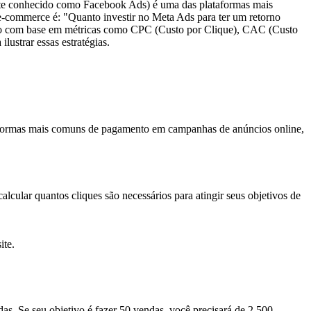
nte conhecido como Facebook Ads) é uma das plataformas mais
e e-commerce é: "Quanto investir no Meta Ads para ter um retorno
imento com base em métricas como CPC (Custo por Clique), CAC (Custo
ustrar essas estratégias.
s formas mais comuns de pagamento em campanhas de anúncios online,
cular quantos cliques são necessários para atingir seus objetivos de
ite.
s. Se seu objetivo é fazer 50 vendas, você precisará de 2.500