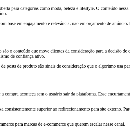
berta para categorias como moda, beleza e lifestyle. O conteúdo nessa e
rio.
do com base em engajamento e relevância, não em orçamento de anúncio
 são o conteúdo que move clientes da consideração para a decisão de c
nismo de confiança ativo.
e posts de produto são sinais de consideração que o algoritmo usa par
a compra aconteça sem o usuário sair da plataforma. Esse encurtamento
 consistentemente superior ao redirecionamento para site externo. Para 
ommerce para marcas de e-commerce que querem escalar nesse canal.