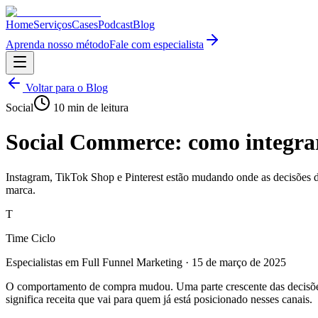
Home
Serviços
Cases
Podcast
Blog
Aprenda nosso método
Fale com especialista
Voltar para o Blog
Social
10
min de leitura
Social Commerce: como integrar
Instagram, TikTok Shop e Pinterest estão mudando onde as decisões d
marca.
T
Time Ciclo
Especialistas em Full Funnel Marketing
·
15 de março de 2025
O comportamento de compra mudou. Uma parte crescente das decisões c
significa receita que vai para quem já está posicionado nesses canais.