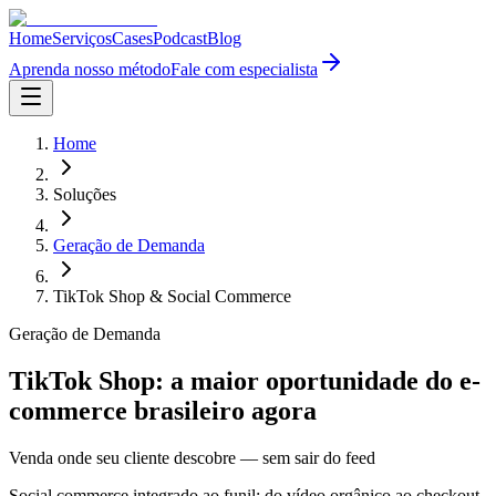
Home
Serviços
Cases
Podcast
Blog
Aprenda nosso método
Fale com especialista
Home
Soluções
Geração de Demanda
TikTok Shop & Social Commerce
Geração de Demanda
TikTok Shop: a maior oportunidade do e-
commerce brasileiro agora
Venda onde seu cliente descobre — sem sair do feed
Social commerce integrado ao funil: do vídeo orgânico ao checkout