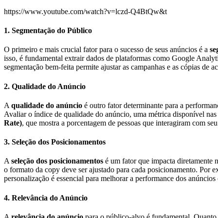
https://www.youtube.com/watch?v=lczd-Q4BtQw&t
1. Segmentação do Público
O primeiro e mais crucial fator para o sucesso de seus anúncios é a
se
isso, é fundamental extrair dados de plataformas como Google Analyt
segmentação bem-feita permite ajustar as campanhas e as cópias de 
2. Qualidade do Anúncio
A
qualidade do anúncio
é outro fator determinante para a performan
Avaliar o índice de qualidade do anúncio, uma métrica disponível nas
Rate)
, que mostra a porcentagem de pessoas que interagiram com seu
3. Seleção dos Posicionamentos
A
seleção dos posicionamentos
é um fator que impacta diretamente na
o formato da copy deve ser ajustado para cada posicionamento. Por e
personalização é essencial para melhorar a performance dos anúncios 
4. Relevância do Anúncio
A
relevância do anúncio
para o público-alvo é fundamental. Quanto 