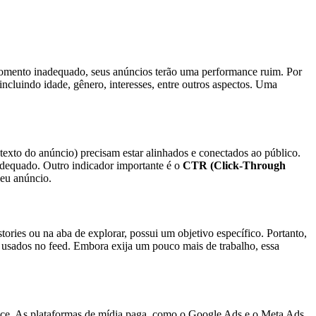
momento inadequado, seus anúncios terão uma performance ruim. Por
cluindo idade, gênero, interesses, entre outros aspectos. Uma
texto do anúncio) precisam estar alinhados e conectados ao público.
 adequado. Outro indicador importante é o
CTR (Click-Through
seu anúncio.
ories ou na aba de explorar, possui um objetivo específico. Portanto,
s usados no feed. Embora exija um pouco mais de trabalho, essa
ance. As plataformas de mídia paga, como o Google Ads e o Meta Ads,