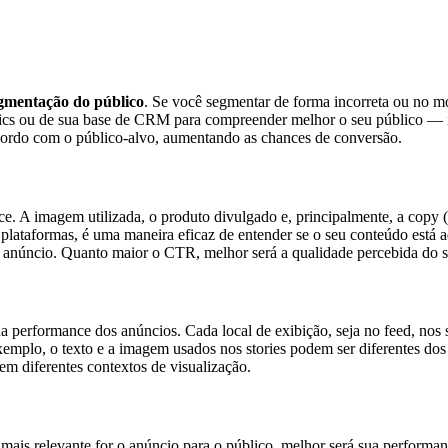
gmentação do público
. Se você segmentar de forma incorreta ou no 
ics ou de sua base de CRM para compreender melhor o seu público — in
acordo com o público-alvo, aumentando as chances de conversão.
ce. A imagem utilizada, o produto divulgado e, principalmente, a copy (
 plataformas, é uma maneira eficaz de entender se o seu conteúdo está
 anúncio. Quanto maior o CTR, melhor será a qualidade percebida do 
 performance dos anúncios. Cada local de exibição, seja no feed, nos st
xemplo, o texto e a imagem usados nos stories podem ser diferentes do
em diferentes contextos de visualização.
mais relevante for o anúncio para o público, melhor será sua perform