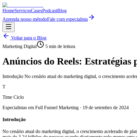
Home
Serviços
Cases
Podcast
Blog
Aprenda nosso método
Fale com especialista
Voltar para o Blog
Marketing Digital
5
min de leitura
Anúncios do Reels: Estratégias
Introdução No cenário atual do marketing digital, o crescimento acel
T
Time Ciclo
Especialistas em Full Funnel Marketing
·
19 de setembro de 2024
Introdução
No cenário atual do marketing digital, o crescimento acelerado de p
mais de 3,24 bilhões de pessoas usando diariamente pelo menos uma 