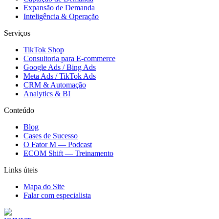
Expansão de Demanda
Inteligência & Operação
Serviços
TikTok Shop
Consultoria para E-commerce
Google Ads / Bing Ads
Meta Ads / TikTok Ads
CRM & Automação
Analytics & BI
Conteúdo
Blog
Cases de Sucesso
O Fator M — Podcast
ECOM Shift — Treinamento
Links úteis
Mapa do Site
Falar com especialista