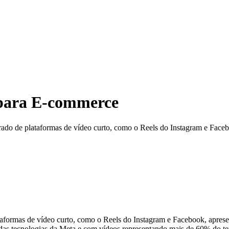
 para E-commerce
erado de plataformas de vídeo curto, como o Reels do Instagram e Face
lataformas de vídeo curto, como o Reels do Instagram e Facebook, apres
das tecnologias da Meta e com vídeos representando mais de 60% do t