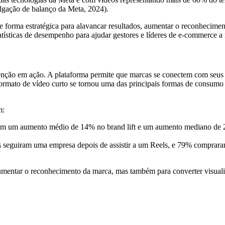
ulgação de balanço da Meta, 2024).
e forma estratégica para alavancar resultados, aumentar o reconhecime
atísticas de desempenho para ajudar gestores e líderes de e-commerce 
enção em ação. A plataforma permite que marcas se conectem com seus p
rmato de vídeo curto se tornou uma das principais formas de consumo
m:
ram um aumento médio de 14% no brand lift e um aumento mediano d
as seguiram uma empresa depois de assistir a um Reels, e 79% compra
umentar o reconhecimento da marca, mas também para converter visualiz