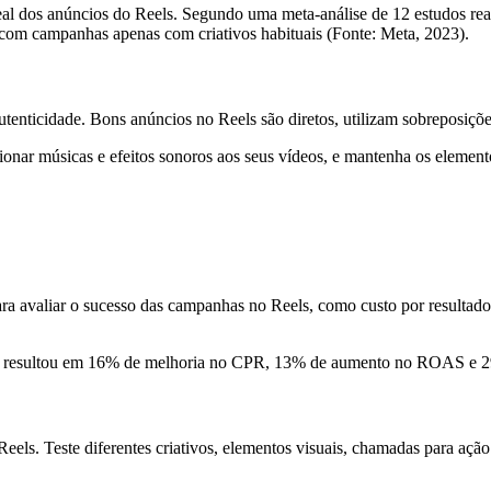
real dos anúncios do Reels. Segundo uma meta-análise de 12 estudos re
om campanhas apenas com criativos habituais (Fonte: Meta, 2023).
nticidade. Bons anúncios no Reels são diretos, utilizam sobreposições
nar músicas e efeitos sonoros aos seus vídeos, e mantenha os elemento
ra avaliar o sucesso das campanhas no Reels, como custo por resultad
els resultou em 16% de melhoria no CPR, 13% de aumento no ROAS e 2
eels. Teste diferentes criativos, elementos visuais, chamadas para açã