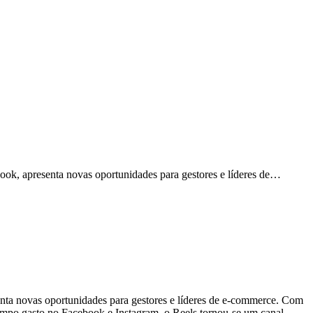
book, apresenta novas oportunidades para gestores e líderes de…
enta novas oportunidades para gestores e líderes de e-commerce. Com
empo gasto no Facebook e Instagram, o Reels tornou-se um canal