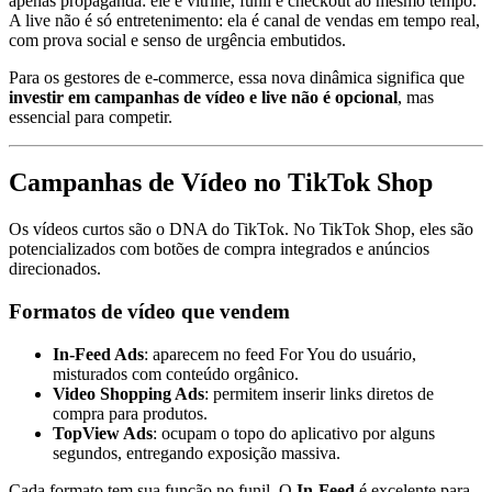
apenas propaganda: ele é vitrine, funil e checkout ao mesmo tempo.
A live não é só entretenimento: ela é canal de vendas em tempo real,
com prova social e senso de urgência embutidos.
Para os gestores de e-commerce, essa nova dinâmica significa que
investir em campanhas de vídeo e live não é opcional
, mas
essencial para competir.
Campanhas de Vídeo no TikTok Shop
Os vídeos curtos são o DNA do TikTok. No TikTok Shop, eles são
potencializados com botões de compra integrados e anúncios
direcionados.
Formatos de vídeo que vendem
In-Feed Ads
: aparecem no feed For You do usuário,
misturados com conteúdo orgânico.
Video Shopping Ads
: permitem inserir links diretos de
compra para produtos.
TopView Ads
: ocupam o topo do aplicativo por alguns
segundos, entregando exposição massiva.
Cada formato tem sua função no funil. O
In-Feed
é excelente para