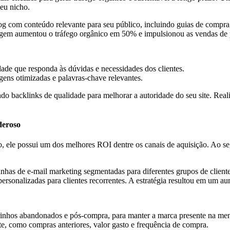
eu nicho.
 com conteúdo relevante para seu público, incluindo guias de compra, d
agem aumentou o tráfego orgânico em 50% e impulsionou as vendas de 
dade que responda às dúvidas e necessidades dos clientes.
gens otimizadas e palavras-chave relevantes.
do backlinks de qualidade para melhorar a autoridade do seu site. Reali
deroso
 ele possui um dos melhores ROI dentre os canais de aquisição. Ao seg
.
s de e-mail marketing segmentadas para diferentes grupos de clientes:
personalizadas para clientes recorrentes. A estratégia resultou em um 
rrinhos abandonados e pós-compra, para manter a marca presente na ment
e, como compras anteriores, valor gasto e frequência de compra.