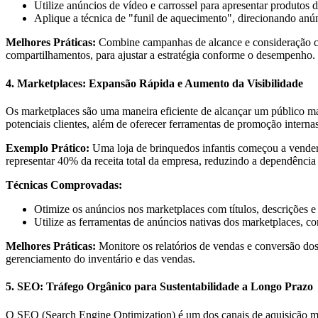
Utilize anúncios de vídeo e carrossel para apresentar produtos 
Aplique a técnica de "funil de aquecimento", direcionando anú
Melhores Práticas:
Combine campanhas de alcance e consideração com
compartilhamentos, para ajustar a estratégia conforme o desempenho.
4. Marketplaces: Expansão Rápida e Aumento da Visibilidade
Os marketplaces são uma maneira eficiente de alcançar um público m
potenciais clientes, além de oferecer ferramentas de promoção internas
Exemplo Prático:
Uma loja de brinquedos infantis começou a vender
representar 40% da receita total da empresa, reduzindo a dependênci
Técnicas Comprovadas:
Otimize os anúncios nos marketplaces com títulos, descrições e
Utilize as ferramentas de anúncios nativas dos marketplaces, c
Melhores Práticas:
Monitore os relatórios de vendas e conversão dos
gerenciamento do inventário e das vendas.
5. SEO: Tráfego Orgânico para Sustentabilidade a Longo Prazo
O SEO (Search Engine Optimization) é um dos canais de aquisição mais