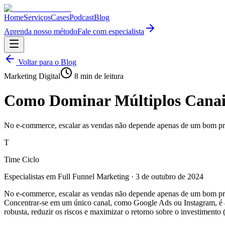
Home
Serviços
Cases
Podcast
Blog
Aprenda nosso método
Fale com especialista
Voltar para o Blog
Marketing Digital
8
min de leitura
Como Dominar Múltiplos Canais
No e-commerce, escalar as vendas não depende apenas de um bom prod
T
Time Ciclo
Especialistas em Full Funnel Marketing
·
3 de outubro de 2024
No e-commerce, escalar as vendas não depende apenas de um bom produ
Concentrar-se em um único canal, como Google Ads ou Instagram, é arr
robusta, reduzir os riscos e maximizar o retorno sobre o investimento