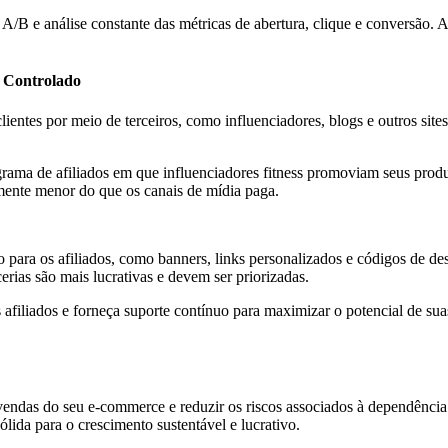
B e análise constante das métricas de abertura, clique e conversão. A
o Controlado
ientes por meio de terceiros, como influenciadores, blogs e outros site
rama de afiliados em que influenciadores fitness promoviam seus prod
mente menor do que os canais de mídia paga.
o para os afiliados, como banners, links personalizados e códigos de de
erias são mais lucrativas e devem ser priorizadas.
iliados e forneça suporte contínuo para maximizar o potencial de sua
vendas do seu e-commerce e reduzir os riscos associados à dependência
ida para o crescimento sustentável e lucrativo.