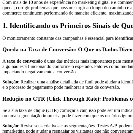
Com mais de 10 anos de experiência no marketing digital e e-commer
queda, corrigir problemas que possam surgir ao longo do caminho e aj
commerce continuem performando de maneira eficiente, maximizando 
1. Identificando os Primeiros Sinais de Q
O monitoramento constante das campanhas é essencial para identifica
Queda na Taxa de Conversão: O Que os Dados Dize
A
taxa de conversão
é uma das métricas mais importantes para mensu
algo não está funcionando conforme o esperado. Fatores como mudan
impactando negativamente a conversão.
Solução
: Realizar uma análise detalhada de funil pode ajudar a identi
e o processo de pagamento pode melhorar a taxa de conversão.
Redução no CTR (Click Through Rate): Problemas co
Se a sua taxa de clique (CTR) começar a cair, isso pode ser um indic
ou uma segmentação imprecisa pode fazer com que os usuários ignor
Solução
: Revise seus criativos e as segmentações. Testes A/B podem 
remarketing pode ajudar a reengajar os visitantes que não converteram