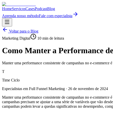
Home
Serviços
Cases
Podcast
Blog
Aprenda nosso método
Fale com especialista
Voltar para o Blog
Marketing Digital
10
min de leitura
Como Manter a Performance d
Manter uma performance consistente de campanhas no e-commerce é um d
T
Time Ciclo
Especialistas em Full Funnel Marketing
·
26 de novembro de 2024
Manter uma performance consistente de campanhas no e-commerce é um d
campanhas precisam se ajustar a uma série de variáveis que vão des
campanhas podem levar a quedas significativas no desempenho, comp