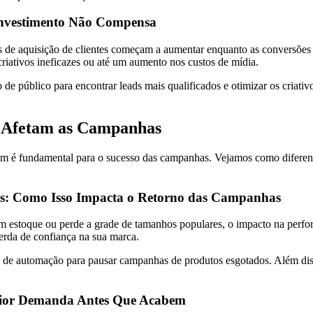
Investimento Não Compensa
tos de aquisição de clientes começam a aumentar enquanto as conversõ
riativos ineficazes ou até um aumento nos custos de mídia.
e público para encontrar leads mais qualificados e otimizar os criati
e Afetam as Campanhas
mbém é fundamental para o sucesso das campanhas. Vejamos como difere
is: Como Isso Impacta o Retorno das Campanhas
estoque ou perde a grade de tamanhos populares, o impacto na perform
perda de confiança na sua marca.
tas de automação para pausar campanhas de produtos esgotados. Além dis
Maior Demanda Antes Que Acabem