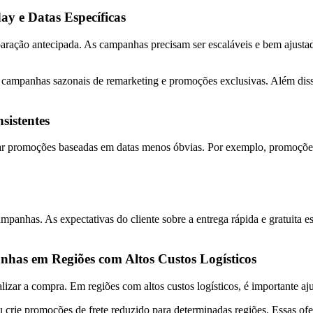
ay e Datas Específicas
ão antecipada. As campanhas precisam ser escaláveis e bem ajustadas 
campanhas sazonais de remarketing e promoções exclusivas. Além disso, 
sistentes
iar promoções baseadas em datas menos óbvias. Por exemplo, promoções
ampanhas. As expectativas do cliente sobre a entrega rápida e gratuita 
has em Regiões com Altos Custos Logísticos
alizar a compra. Em regiões com altos custos logísticos, é importante a
ou crie promoções de frete reduzido para determinadas regiões. Essas o