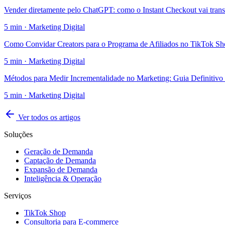
Vender diretamente pelo ChatGPT: como o Instant Checkout vai tran
5
min ·
Marketing Digital
Como Convidar Creators para o Programa de Afiliados no TikTok S
5
min ·
Marketing Digital
Métodos para Medir Incrementalidade no Marketing: Guia Definitivo
5
min ·
Marketing Digital
Ver todos os artigos
Soluções
Geração de Demanda
Captação de Demanda
Expansão de Demanda
Inteligência & Operação
Serviços
TikTok Shop
Consultoria para E-commerce