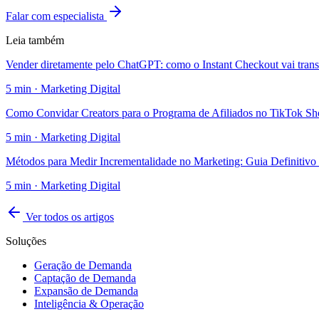
Falar com especialista
Leia também
Vender diretamente pelo ChatGPT: como o Instant Checkout vai tran
5
min ·
Marketing Digital
Como Convidar Creators para o Programa de Afiliados no TikTok S
5
min ·
Marketing Digital
Métodos para Medir Incrementalidade no Marketing: Guia Definitivo
5
min ·
Marketing Digital
Ver todos os artigos
Soluções
Geração de Demanda
Captação de Demanda
Expansão de Demanda
Inteligência & Operação