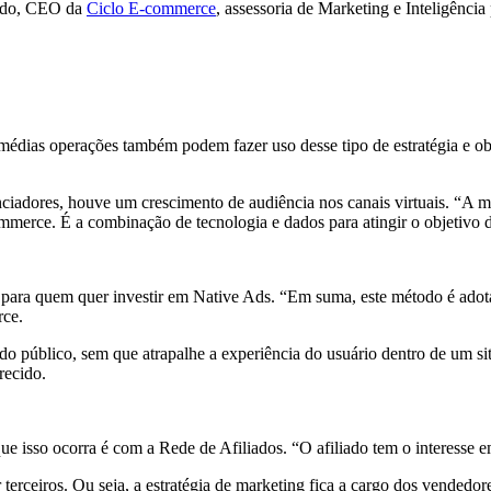
aldo, CEO da
Ciclo E-commerce
, assessoria de Marketing e Inteligênci
dias operações também podem fazer uso desse tipo de estratégia e ob
iadores, houve um crescimento de audiência nos canais virtuais. “A mí
merce. É a combinação de tecnologia e dados para atingir o objetivo d
l para quem quer investir em Native Ads. “Em suma, este método é adot
rce.
ado público, sem que atrapalhe a experiência do usuário dentro de um s
recido.
 isso ocorra é com a Rede de Afiliados. “O afiliado tem o interesse e
 terceiros. Ou seja, a estratégia de marketing fica a cargo dos vendedores