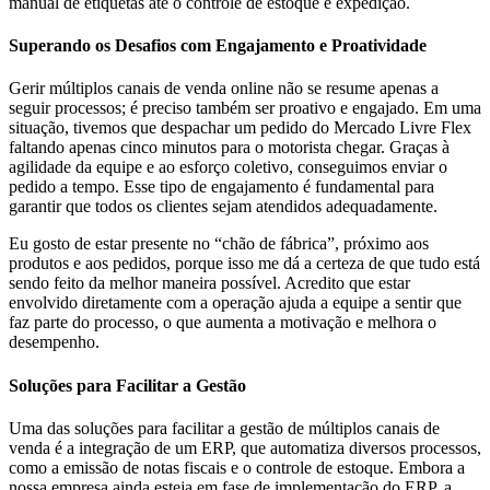
manual de etiquetas até o controle de estoque e expedição.
Superando os Desafios com Engajamento e Proatividade
Gerir múltiplos canais de venda online não se resume apenas a
seguir processos; é preciso também ser proativo e engajado. Em uma
situação, tivemos que despachar um pedido do Mercado Livre Flex
faltando apenas cinco minutos para o motorista chegar. Graças à
agilidade da equipe e ao esforço coletivo, conseguimos enviar o
pedido a tempo. Esse tipo de engajamento é fundamental para
garantir que todos os clientes sejam atendidos adequadamente.
Eu gosto de estar presente no “chão de fábrica”, próximo aos
produtos e aos pedidos, porque isso me dá a certeza de que tudo está
sendo feito da melhor maneira possível. Acredito que estar
envolvido diretamente com a operação ajuda a equipe a sentir que
faz parte do processo, o que aumenta a motivação e melhora o
desempenho.
Soluções para Facilitar a Gestão
Uma das soluções para facilitar a gestão de múltiplos canais de
venda é a integração de um ERP, que automatiza diversos processos,
como a emissão de notas fiscais e o controle de estoque. Embora a
nossa empresa ainda esteja em fase de implementação do ERP, a