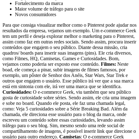
Fortalecimento da marca
Maior volume de tráfego para o site
Novos consumidores
Para que consiga visualizar melhor como o Pinterest pode ajudar nos
resultados da empresa, vejamos um exemplo. Um e-commerce Geek
tem um perfil e deseja explorar melhor o marketing para o Pinterest,
assim como faz em outras redes sociais. Sendo assim, procura inserir
conteúdos que engajem o seu público. Diante dessa missão, cria
quadros/ boards para inserir suas imagens (pins). Ele cria diversos,
como Filmes, HQ, Camisetas, Games e Curiosidades. Bom,
vejamos como poderia ser exposto esse conteúdo.
Filmes:
Neste
boad, ele começa a pinar, subir imagens de filmes famosos, por
exemplo, um pôster de Senhor dos Anéis, Star Wars, Star Trek e
outros que engajem o usuário. Esse público irá ver que a sua marca
está em sintonia com ele, irá ver uma marca que se identifica.
Curiosidades:
O e-commerce Geek, viu também que seu público
gosta de curiosidade sobre séries. Sendo assim, ele cria uma imagem
e sobe no board. Quando ele posta, ele faz uma chamada legal,
como: Veja 5 curiosidades sobre a Série Breaking Bad. Além da
chamada, ele direciona esse usuário para o blog da marca, onde
escreveu um conteúdo sobre essas curiosidades, levando assim
tráfego para o seu blog. Sim, mesmo sendo uma rede social de
compartilhamento de imagens, é possível inserir link que direcione o
usuário para outro endereço.
Camisetas
: O e-commerce Geek