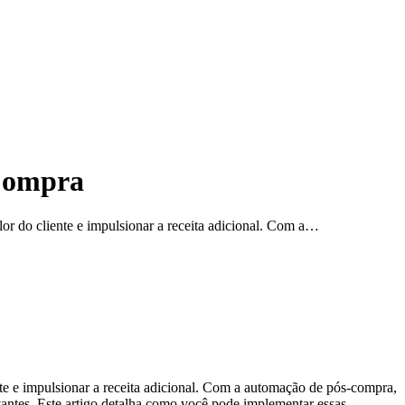
-Compra
or do cliente e impulsionar a receita adicional. Com a…
nte e impulsionar a receita adicional. Com a automação de pós-compra,
vantes. Este artigo detalha como você pode implementar essas