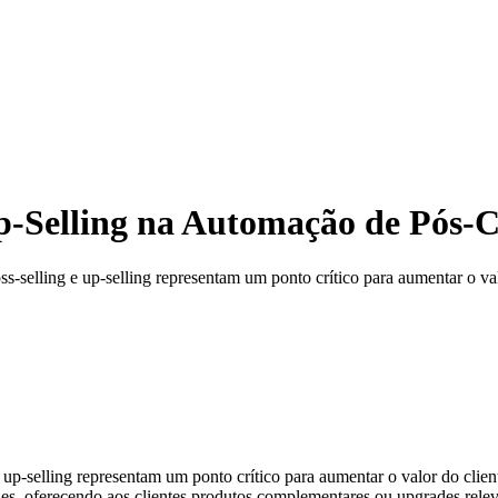
 Up-Selling na Automação de Pós
-selling e up-selling representam um ponto crítico para aumentar o val
up-selling representam um ponto crítico para aumentar o valor do clie
azes, oferecendo aos clientes produtos complementares ou upgrades rele