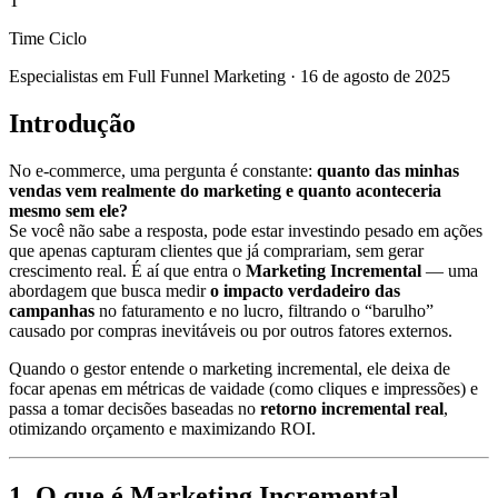
T
Time Ciclo
Especialistas em Full Funnel Marketing
·
16 de agosto de 2025
Introdução
No e-commerce, uma pergunta é constante:
quanto das minhas
vendas vem realmente do marketing e quanto aconteceria
mesmo sem ele?
Se você não sabe a resposta, pode estar investindo pesado em ações
que apenas capturam clientes que já comprariam, sem gerar
crescimento real. É aí que entra o
Marketing Incremental
— uma
abordagem que busca medir
o impacto verdadeiro das
campanhas
no faturamento e no lucro, filtrando o “barulho”
causado por compras inevitáveis ou por outros fatores externos.
Quando o gestor entende o marketing incremental, ele deixa de
focar apenas em métricas de vaidade (como cliques e impressões) e
passa a tomar decisões baseadas no
retorno incremental real
,
otimizando orçamento e maximizando ROI.
1. O que é Marketing Incremental