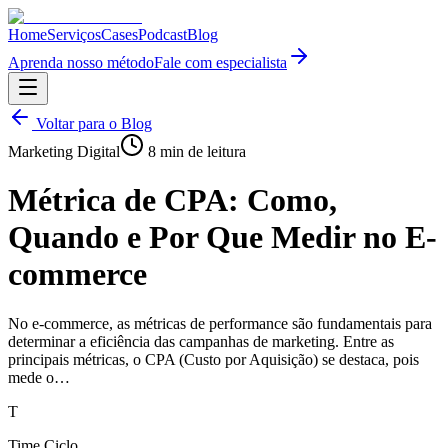
Home
Serviços
Cases
Podcast
Blog
Aprenda nosso método
Fale com especialista
Voltar para o Blog
Marketing Digital
8
min de leitura
Métrica de CPA: Como,
Quando e Por Que Medir no E-
commerce
No e-commerce, as métricas de performance são fundamentais para
determinar a eficiência das campanhas de marketing. Entre as
principais métricas, o CPA (Custo por Aquisição) se destaca, pois
mede o…
T
Time Ciclo