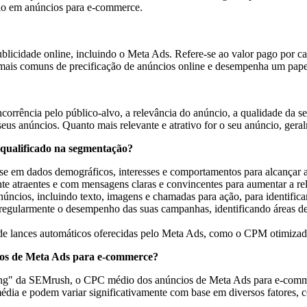
io em anúncios para e-commerce.
licidade online, incluindo o Meta Ads. Refere-se ao valor pago por c
is comuns de precificação de anúncios online e desempenha um papel 
corrência pelo público-alvo, a relevância do anúncio, a qualidade da 
eus anúncios. Quanto mais relevante e atrativo for o seu anúncio, ger
 qualificado na segmentação?
e em dados demográficos, interesses e comportamentos para alcançar a
e atraentes e com mensagens claras e convincentes para aumentar a rele
núncios, incluindo texto, imagens e chamadas para ação, para identifi
egularmente o desempenho das suas campanhas, identificando áreas de 
 de lances automáticos oferecidas pelo Meta Ads, como o CPM otimiza
ios de Meta Ads para e-commerce?
ising" da SEMrush, o CPC médio dos anúncios de Meta Ads para e-comme
média e podem variar significativamente com base em diversos fatores, 