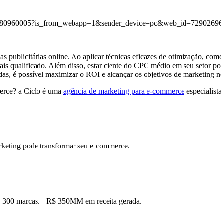
445180960005?is_from_webapp=1&sender_device=pc&web_id=729026
 publicitárias online. Ao aplicar técnicas eficazes de otimização, co
ais qualificado. Além disso, estar ciente do CPC médio em seu setor pode 
as, é possível maximizar o ROI e alcançar os objetivos de marketing 
merce? a Ciclo é uma
agência de marketing para e-commerce
especialist
rketing pode transformar seu e-commerce.
. +300 marcas. +R$ 350MM em receita gerada.