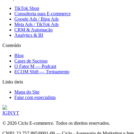
TikTok Shop
Consultoria para E-commerce
Google Ads / Bing Ads
Meta Ads / TikTok Ads
CRM & Automação
Analytics & BI
Conteúdo
Blog
Cases de Sucesso
O Fator M — Podcast
ECOM Shift — Treinamento
Links úteis
Mapa do Site
Falar com especialista
IG
IN
YT
©
2026
Ciclo E-commerce. Todos os direitos reservados.
CNPJ: 23.757.895/0001-09 — Ciclo - Assessoria de Marketing e In