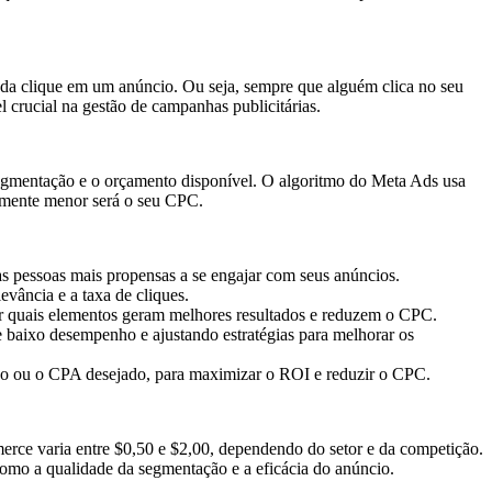
ada clique em um anúncio. Ou seja, sempre que alguém clica no seu
crucial na gestão de campanhas publicitárias.
segmentação e o orçamento disponível. O algoritmo do Meta Ads usa
almente menor será o seu CPC.
s pessoas mais propensas a se engajar com seus anúncios.
vância e a taxa de cliques.
car quais elementos geram melhores resultados e reduzem o CPC.
baixo desempenho e ajustando estratégias para melhorar os
do ou o CPA desejado, para maximizar o ROI e reduzir o CPC.
rce varia entre $0,50 e $2,00, dependendo do setor e da competição.
como a qualidade da segmentação e a eficácia do anúncio.