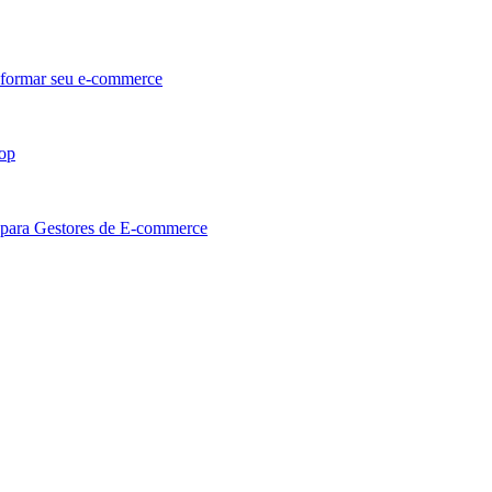
sformar seu e-commerce
hop
 para Gestores de E-commerce