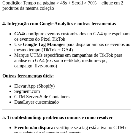
Condição: Tempo na página > 45s + Scroll > 70% + clique em 2
produtos da mesma coleção
4. Integração com Google Analytics e outras ferramentas
GA4:
configure eventos customizados no GA4 que espelham
os eventos do Pixel TikTok
Use
Google Tag Manager
para disparar ambos os eventos ao
mesmo tempo (TikTok + GA4)
Marque UTMs específicas em campanhas de TikTok para
análise em GA4 (ex: source=tiktok, medium=cpc,
campaign=live-promo)
Outras ferramentas úteis:
Elevar App (Shopify)
Segment.com
GTM Server-Side Containers
DataLayer customizado
5. Troubleshooting: problemas comuns e como resolver
Evento não dispara:
verifique se a tag está ativa no GTM e
se o seletor do elemento está correto