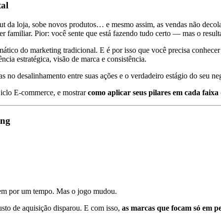
tal
yout da loja, sobe novos produtos… e mesmo assim, as vendas não decol
ser familiar. Pior: você sente que está fazendo tudo certo — mas o resu
mático do marketing tradicional. E é por isso que você precisa conhece
ência estratégica, visão de marca e consistência.
 no desalinhamento entre suas ações e o verdadeiro estágio do seu ne
Ciclo E-commerce, e mostrar
como aplicar seus pilares em cada faixa
ing
em por um tempo. Mas o jogo mudou.
sto de aquisição disparou. E com isso,
as marcas que focam só em p