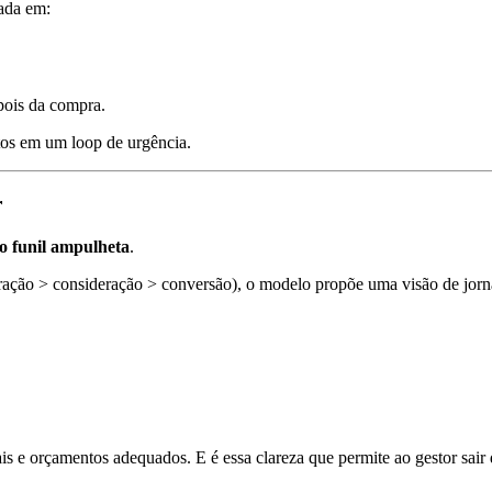
ada em:
pois da compra.
os em um loop de urgência.
r
o funil ampulheta
.
tração > consideração > conversão), o modelo propõe uma visão de jor
nais e orçamentos adequados. E é essa clareza que permite ao gestor sai