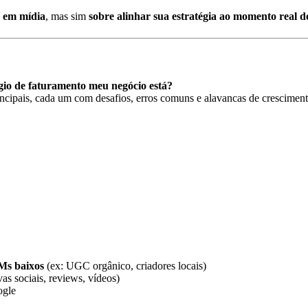
s em mídia
, mas sim
sobre alinhar sua estratégia ao momento real d
gio de faturamento meu negócio está?
cipais, cada um com desafios, erros comuns e alavancas de crescimento
s baixos
(ex: UGC orgânico, criadores locais)
vas sociais, reviews, vídeos)
ogle