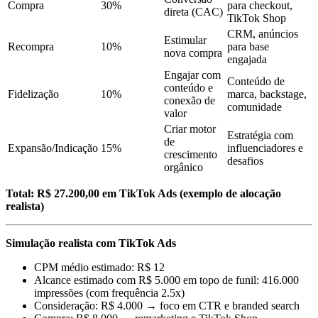
Compra
30%
para checkout,
direta (CAC)
TikTok Shop
CRM, anúncios
Estimular
Recompra
10%
para base
nova compra
engajada
Engajar com
Conteúdo de
conteúdo e
Fidelização
10%
marca, backstage,
conexão de
comunidade
valor
Criar motor
Estratégia com
de
Expansão/Indicação
15%
influenciadores e
crescimento
desafios
orgânico
Total: R$ 27.200,00 em TikTok Ads (exemplo de alocação
realista)
Simulação realista com TikTok Ads
CPM médio estimado: R$ 12
Alcance estimado com R$ 5.000 em topo de funil: 416.000
impressões (com frequência 2.5x)
Consideração: R$ 4.000 → foco em CTR e branded search