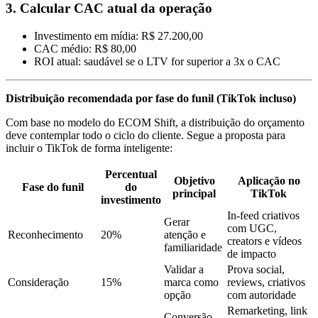
3.
Calcular CAC atual da operação
Investimento em mídia: R$ 27.200,00
CAC médio: R$ 80,00
ROI atual: saudável se o LTV for superior a 3x o CAC
Distribuição recomendada por fase do funil (TikTok incluso)
Com base no modelo do ECOM Shift, a distribuição do orçamento
deve contemplar todo o ciclo do cliente. Segue a proposta para
incluir o TikTok de forma inteligente:
Percentual
Objetivo
Aplicação no
Fase do funil
do
principal
TikTok
investimento
In-feed criativos
Gerar
com UGC,
Reconhecimento
20%
atenção e
creators e vídeos
familiaridade
de impacto
Validar a
Prova social,
Consideração
15%
marca como
reviews, criativos
opção
com autoridade
Remarketing, link
Conversão