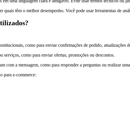
 em uma linguagem clara e amigável. Evite usar termos técnicos ou ja
 ver quais têm o melhor desempenho. Você pode usar ferramentas de an
tilizados?
institucionais, como para enviar confirmações de pedido, atualizações 
u serviços, como para enviar ofertas, promoções ou descontos.
rajam com a mensagem, como para responder a perguntas ou realizar uma
do para e-commerce: