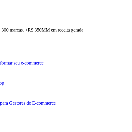
. +300 marcas. +R$ 350MM em receita gerada.
sformar seu e-commerce
hop
 para Gestores de E-commerce