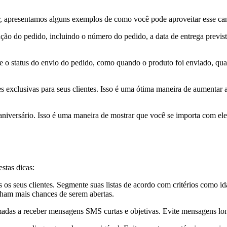
 apresentamos alguns exemplos de como você pode aproveitar esse cana
do pedido, incluindo o número do pedido, a data de entrega prevista e
 status do envio do pedido, como quando o produto foi enviado, quando
clusivas para seus clientes. Isso é uma ótima maneira de aumentar as 
niversário. Isso é uma maneira de mostrar que você se importa com ele
stas dicas:
 seus clientes. Segmente suas listas de acordo com critérios como idad
nham mais chances de serem abertas.
madas a receber mensagens SMS curtas e objetivas. Evite mensagens lon