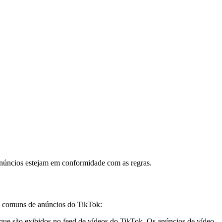
 anúncios estejam em conformidade com as regras.
is comuns de anúncios do TikTok:
 que são exibidos no feed de vídeos do TikTok. Os anúncios de vídeo