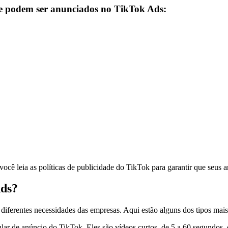
ue podem ser anunciados no TikTok Ads:
ocê leia as políticas de publicidade do TikTok para garantir que seus
Ads?
 diferentes necessidades das empresas. Aqui estão alguns dos tipos ma
lar de anúncio do TikTok. Eles são vídeos curtos, de 5 a 60 segundos,