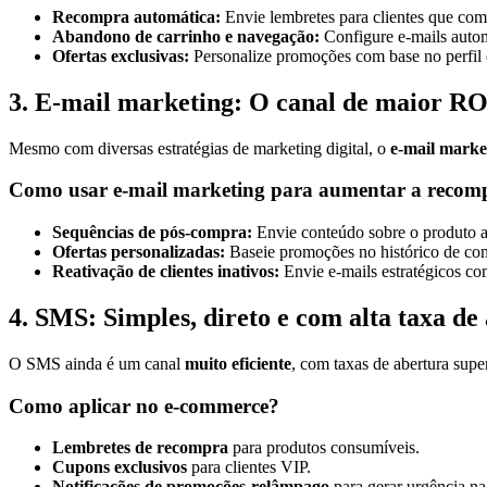
Recompra automática:
Envie lembretes para clientes que com
Abandono de carrinho e navegação:
Configure e-mails autom
Ofertas exclusivas:
Personalize promoções com base no perfil 
3. E-mail marketing: O canal de maior R
Mesmo com diversas estratégias de marketing digital, o
e-mail marke
Como usar e-mail marketing para aumentar a recom
Sequências de pós-compra:
Envie conteúdo sobre o produto a
Ofertas personalizadas:
Baseie promoções no histórico de com
Reativação de clientes inativos:
Envie e-mails estratégicos c
4. SMS: Simples, direto e com alta taxa de
O SMS ainda é um canal
muito eficiente
, com taxas de abertura supe
Como aplicar no e-commerce?
Lembretes de recompra
para produtos consumíveis.
Cupons exclusivos
para clientes VIP.
Notificações de promoções-relâmpago
para gerar urgência n