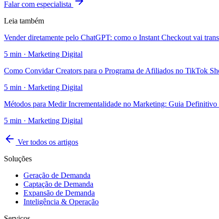
Falar com especialista
Leia também
Vender diretamente pelo ChatGPT: como o Instant Checkout vai tran
5
min ·
Marketing Digital
Como Convidar Creators para o Programa de Afiliados no TikTok S
5
min ·
Marketing Digital
Métodos para Medir Incrementalidade no Marketing: Guia Definitivo
5
min ·
Marketing Digital
Ver todos os artigos
Soluções
Geração de Demanda
Captação de Demanda
Expansão de Demanda
Inteligência & Operação
Serviços