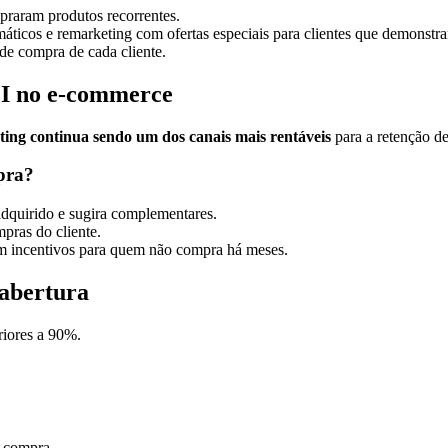
praram produtos recorrentes.
áticos e remarketing com ofertas especiais para clientes que demonstra
de compra de cada cliente.
OI no e-commerce
ting continua sendo um dos canais mais rentáveis
para a retenção de
pra?
dquirido e sugira complementares.
pras do cliente.
om incentivos para quem não compra há meses.
 abertura
riores a 90%.
a compra.