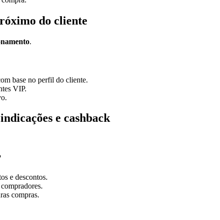
róximo do cliente
ionamento
.
m base no perfil do cliente.
ntes VIP.
vo.
indicações e cashback
?
os e descontos.
s compradores.
uras compras.