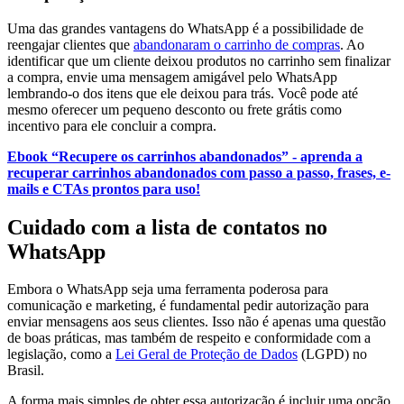
Uma das grandes vantagens do WhatsApp é a possibilidade de
reengajar clientes que
abandonaram o carrinho de compras
. Ao
identificar que um cliente deixou produtos no carrinho sem finalizar
a compra, envie uma mensagem amigável pelo WhatsApp
lembrando-o dos itens que ele deixou para trás. Você pode até
mesmo oferecer um pequeno desconto ou frete grátis como
incentivo para ele concluir a compra.
Ebook “Recupere os carrinhos abandonados” - aprenda a
recuperar carrinhos abandonados com passo a passo, frases, e-
mails e CTAs prontos para uso!
Cuidado com a lista de contatos no
WhatsApp
Embora o WhatsApp seja uma ferramenta poderosa para
comunicação e marketing, é fundamental pedir autorização para
enviar mensagens aos seus clientes. Isso não é apenas uma questão
de boas práticas, mas também de respeito e conformidade com a
legislação, como a
Lei Geral de Proteção de Dados
(LGPD) no
Brasil.
A forma mais simples de obter essa autorização é incluir uma opção