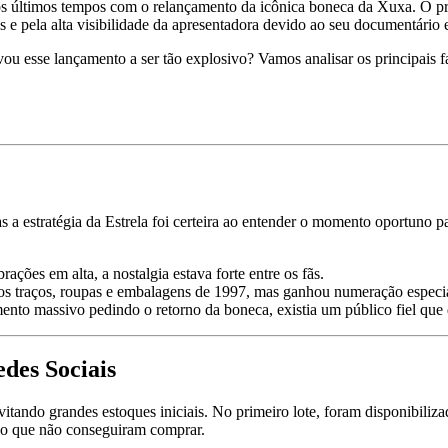
os últimos tempos com o relançamento da icônica boneca da Xuxa. O p
 e pela alta visibilidade da apresentadora devido ao seu documentário
vou esse lançamento a ser tão explosivo? Vamos analisar os principais f
a estratégia da Estrela foi certeira ao entender o momento oportuno p
ões em alta, a nostalgia estava forte entre os fãs.
 traços, roupas e embalagens de 1997, mas ganhou numeração especia
o massivo pedindo o retorno da boneca, existia um público fiel que 
edes Sociais
itando grandes estoques iniciais. No primeiro lote, foram disponibiliz
do que não conseguiram comprar.