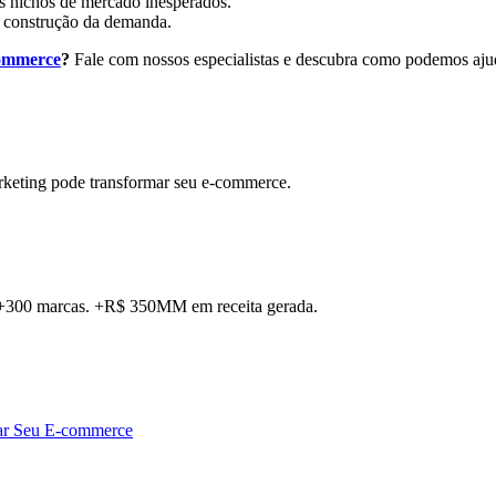
s nichos de mercado inesperados.
 construção da demanda.
commerce
?
Fale com nossos especialistas e descubra como podemos ajud
rketing pode transformar seu e-commerce.
. +300 marcas. +R$ 350MM em receita gerada.
lar Seu E-commerce