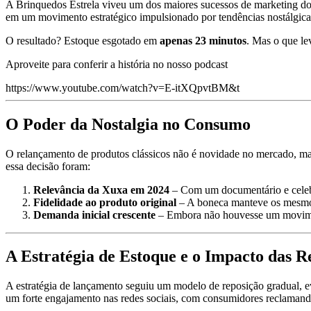
A Brinquedos Estrela viveu um dos maiores sucessos de marketing d
em um movimento estratégico impulsionado por tendências nostálgicas
O resultado? Estoque esgotado em
apenas 23 minutos
. Mas o que le
Aproveite para conferir a história no nosso podcast
https://www.youtube.com/watch?v=E-itXQpvtBM&t
O Poder da Nostalgia no Consumo
O relançamento de produtos clássicos não é novidade no mercado, mas 
essa decisão foram:
Relevância da Xuxa em 2024
– Com um documentário e celebraç
Fidelidade ao produto original
– A boneca manteve os mesmos
Demanda inicial crescente
– Embora não houvesse um moviment
A Estratégia de Estoque e o Impacto das R
A estratégia de lançamento seguiu um modelo de reposição gradual, ev
um forte engajamento nas redes sociais, com consumidores reclaman