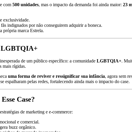
que com
500 unidades
, mas o impacto da demanda foi ainda maior:
23 m
e exclusividade.
 fãs indignados por não conseguirem adquirir a boneca.
 própria marca Estrela.
de LGBTQIA+
 inesperada de um público específico: a comunidade
LGBTQIA+
. Mui
 mais rígidas.
neca
uma forma de reviver e ressignificar sua infância
, agora sem r
se espalharam pelas redes, fortalecendo ainda mais o impacto do case.
 Esse Case?
 estratégias de marketing e e-commerce:
mocional e comercial.
gera buzz orgânico.