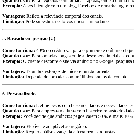
Quando usar:
Para negócios com jornadas rápidas, onde a última int
Exemplo:
Após interagir com um blog, Facebook e remarketing, o re
Vantagens:
Reflete a relevância temporal dos canais.
Limitação:
Pode subestimar esforços iniciais importantes.
5.
Baseado em posição (U)
Como funciona:
40% do crédito vai para o primeiro e o último clique,
Quando usar:
Para jornadas longas onde a descoberta inicial e a conv
Exemplo:
O cliente descobre o site via anúncio no Google, pesquisa n
Vantagens:
Equilibra esforços de início e fim da jornada.
Limitação:
Depende de jornadas com múltiplos pontos de contato.
6.
Personalizado
Como funciona:
Define pesos com base nos dados e necessidades esp
Quando usar:
Para empresas maduras com histórico robusto de dado
Exemplo:
Você decide que anúncios pagos valem 50%, e-mails 30% e
Vantagens:
Flexível e adaptável ao negócio.
Limitação:
Requer análise avançada e ferramentas robustas.