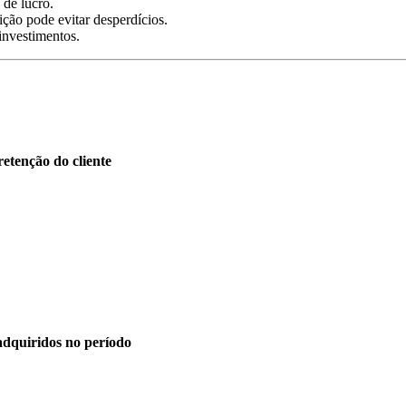
de lucro.
sição pode evitar desperdícios.
investimentos.
etenção do cliente
adquiridos no período