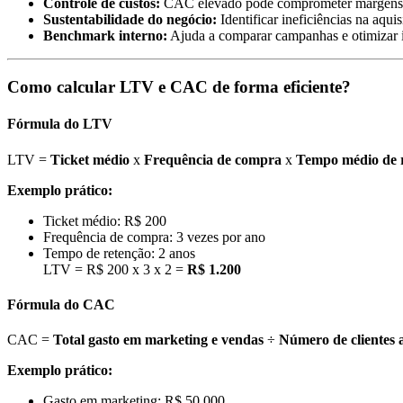
Controle de custos:
CAC elevado pode comprometer margens 
Sustentabilidade do negócio:
Identificar ineficiências na aqui
Benchmark interno:
Ajuda a comparar campanhas e otimizar 
Como calcular LTV e CAC de forma eficiente?
Fórmula do LTV
LTV =
Ticket médio
x
Frequência de compra
x
Tempo médio de r
Exemplo prático:
Ticket médio: R$ 200
Frequência de compra: 3 vezes por ano
Tempo de retenção: 2 anos
LTV = R$ 200 x 3 x 2 =
R$ 1.200
Fórmula do CAC
CAC =
Total gasto em marketing e vendas
÷
Número de clientes 
Exemplo prático:
Gasto em marketing: R$ 50.000