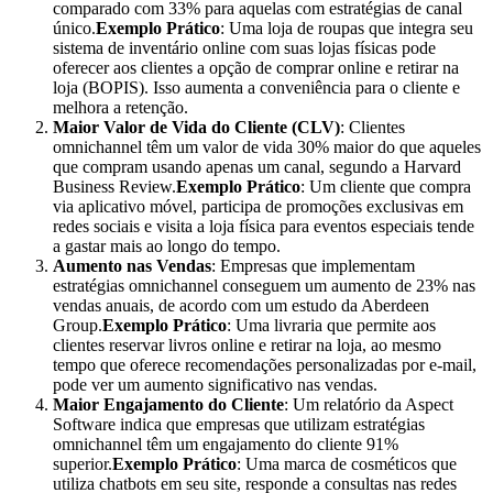
comparado com 33% para aquelas com estratégias de canal
único.
Exemplo Prático
: Uma loja de roupas que integra seu
sistema de inventário online com suas lojas físicas pode
oferecer aos clientes a opção de comprar online e retirar na
loja (BOPIS). Isso aumenta a conveniência para o cliente e
melhora a retenção.
Maior Valor de Vida do Cliente (CLV)
: Clientes
omnichannel têm um valor de vida 30% maior do que aqueles
que compram usando apenas um canal, segundo a Harvard
Business Review.
Exemplo Prático
: Um cliente que compra
via aplicativo móvel, participa de promoções exclusivas em
redes sociais e visita a loja física para eventos especiais tende
a gastar mais ao longo do tempo.
Aumento nas Vendas
: Empresas que implementam
estratégias omnichannel conseguem um aumento de 23% nas
vendas anuais, de acordo com um estudo da Aberdeen
Group.
Exemplo Prático
: Uma livraria que permite aos
clientes reservar livros online e retirar na loja, ao mesmo
tempo que oferece recomendações personalizadas por e-mail,
pode ver um aumento significativo nas vendas.
Maior Engajamento do Cliente
: Um relatório da Aspect
Software indica que empresas que utilizam estratégias
omnichannel têm um engajamento do cliente 91%
superior.
Exemplo Prático
: Uma marca de cosméticos que
utiliza chatbots em seu site, responde a consultas nas redes