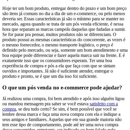
Hoje ter um bom produto, entregar dentro do prazo e um bom preço
são itens já comuns no dia a dia de um e-commerce, ou pelo menos
deveria ser. Essas características já são o mínimo para se manter no
mercado, agora quando se trata de um pós venda eficiente, é nessa
hora que separam as marcas campeãs daquelas que fadadas a sumir.
Se for parar pra pensar, muitos produtos não se diferenciam. O
produto possui as mesmas características do concorrente, as vezes é
o mesmo fornecedor, o mesmo transporte logístico, o preço é
definido pelo mercado, ou seja, somente um bom atendimento e uma
boa equipe pode diferenciar e fazer aquela marca sair na frente. E é
exatamente isso que os consumidores esperam. Ter uma boa
experiência de compra e pós a ela que faça com que se sintam
ouvidos e importantes. Já não é suficiente atender, entregar o
produto e pronto, se é que um dia isso foi suficiente.
O que um pós venda no e-commerce pode ajudar?
Já realizou uma compra, foi bem atendido e após isso alguém ligou
ou mandou mensagem pra saber se você estava
satisfeito com a
compra
, se deu tudo certo? Se sim, é bem possível que você se
lembre dessa marca e faça uma nova compra com ela e indique a
seus amigos e familiares. Aquelas que em sua grande maioria não
tem esse tipo de comportamento, pode até ter uma nova compra
desse consumidor, entretanto, ser indicado ou bem falado pelo