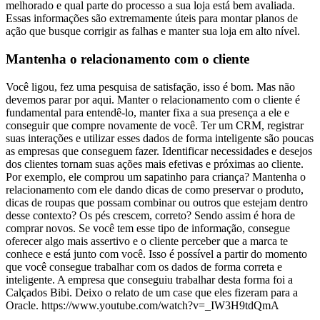
melhorado e qual parte do processo a sua loja está bem avaliada.
Essas informações são extremamente úteis para montar planos de
ação que busque corrigir as falhas e manter sua loja em alto nível.
Mantenha o relacionamento com o cliente
Você ligou, fez uma pesquisa de satisfação, isso é bom. Mas não
devemos parar por aqui. Manter o relacionamento com o cliente é
fundamental para entendê-lo, manter fixa a sua presença a ele e
conseguir que compre novamente de você. Ter um CRM, registrar
suas interações e utilizar esses dados de forma inteligente são poucas
as empresas que conseguem fazer. Identificar necessidades e desejos
dos clientes tornam suas ações mais efetivas e próximas ao cliente.
Por exemplo, ele comprou um sapatinho para criança? Mantenha o
relacionamento com ele dando dicas de como preservar o produto,
dicas de roupas que possam combinar ou outros que estejam dentro
desse contexto? Os pés crescem, correto? Sendo assim é hora de
comprar novos. Se você tem esse tipo de informação, consegue
oferecer algo mais assertivo e o cliente perceber que a marca te
conhece e está junto com você. Isso é possível a partir do momento
que você consegue trabalhar com os dados de forma correta e
inteligente. A empresa que conseguiu trabalhar desta forma foi a
Calçados Bibi. Deixo o relato de um case que eles fizeram para a
Oracle. https://www.youtube.com/watch?v=_IW3H9tdQmA