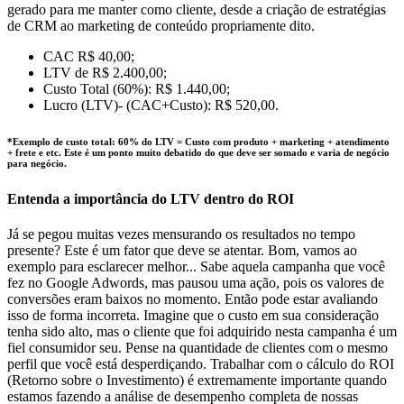
gerado para me manter como cliente, desde a criação de estratégias
de CRM ao marketing de conteúdo propriamente dito.
CAC R$ 40,00;
LTV de R$ 2.400,00;
Custo Total (60%): R$ 1.440,00;
Lucro (LTV)- (CAC+Custo): R$ 520,00.
*Exemplo de custo total: 60% do LTV = Custo com produto + marketing + atendimento
+ frete e etc. Este é um ponto muito debatido do que deve ser somado e varia de negócio
para negócio.
Entenda a importância do LTV dentro do ROI
Já se pegou muitas vezes mensurando os resultados no tempo
presente? Este é um fator que deve se atentar. Bom, vamos ao
exemplo para esclarecer melhor... Sabe aquela campanha que você
fez no Google Adwords, mas pausou uma ação, pois os valores de
conversões eram baixos no momento. Então pode estar avaliando
isso de forma incorreta. Imagine que o custo em sua consideração
tenha sido alto, mas o cliente que foi adquirido nesta campanha é um
fiel consumidor seu. Pense na quantidade de clientes com o mesmo
perfil que você está desperdiçando. Trabalhar com o cálculo do ROI
(Retorno sobre o Investimento) é extremamente importante quando
estamos fazendo a análise de desempenho completa de nossas