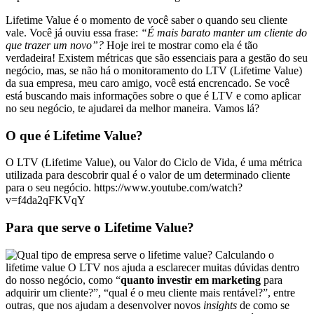
Lifetime Value é o momento de você saber o quando seu cliente
vale. Você já ouviu essa frase:
“É mais barato manter um cliente do
que trazer um novo”?
Hoje irei te mostrar como ela é tão
verdadeira! Existem métricas que são essenciais para a gestão do seu
negócio, mas, se não há o monitoramento do LTV (Lifetime Value)
da sua empresa, meu caro amigo, você está encrencado. Se você
está buscando mais informações sobre o que é LTV e como aplicar
no seu negócio, te ajudarei da melhor maneira. Vamos lá?
O que é Lifetime Value?
O LTV (Lifetime Value), ou Valor do Ciclo de Vida, é uma métrica
utilizada para descobrir qual é o valor de um determinado cliente
para o seu negócio. https://www.youtube.com/watch?
v=f4da2qFKVqY
Para que serve o Lifetime Value?
Calculando o
lifetime value O LTV nos ajuda a esclarecer muitas dúvidas dentro
do nosso negócio, como “
quanto investir em marketing
para
adquirir um cliente?”, “qual é o meu cliente mais rentável?”, entre
outras, que nos ajudam a desenvolver novos
insights
de como se