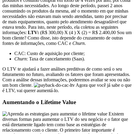
produtos e costumo comprar em torno de 4 vezes por ano, por conta
das minhas necessidades. Ao longo deste período, passei 2 anos
consumindo os produtos da mesma, até o momento em que minhas
necessidades não estavam mais sendo atendidas, tanto por precisar
de mais equipamentos, quanto pelo atendimento desagradável que
estava tendo. Para isto, neste período, ela coletou as seguintes
informações:
LTV:
(R$ 300,00) X (4 ) X (2) = R$ 2.400,00 Sou um
bom cliente? Como disse, isto depende do cruzamento de outras
fontes de informações, como CAC e
Churn
.
CAC: Custo de aquisição por cliente;
Churn
: Taxa de cancelamento (Saas).
O LTV te ajudará a fazer análises preditivas de como será o seu
faturamento no futuro, avaliando os fatores que foram apresentados.
Com a análise dessas informações, poderemos avaliar se sou ou não
um bom cliente.
Agora que você já sabe o que
é LTV, vai querer aumentá-lo.
Aumentando o Lifetime Value
Existem
diversas formas para aumentar o LTV do seu negócio e o fator que
está diretamente ligado tem como base as estratégias de
relacionamento com o cliente. O primeiro fator importante é