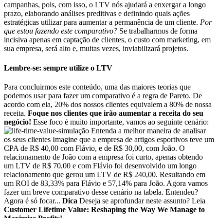
campanhas, pois, com isso, o LTV nós ajudará a enxergar a longo
prazo, elaborando análises preditivas e definindo quais ações
estratégicas utilizar para aumentar a permanência de um cliente.
Por
que estou fazendo este comparativo?
Se trabalharmos de forma
incisiva apenas em captação de clientes, o custo com marketing, em
sua empresa, será alto e, muitas vezes, inviabilizará projetos.
Lembre-se: sempre utilize o LTV
Para concluirmos este conteúdo, uma das maiores teorias que
podemos usar para fazer um comparativo é a regra de Pareto. De
acordo com ela, 20% dos nossos clientes equivalem a 80% de nossa
receita.
Foque nos clientes que irão aumentar a receita do seu
negócio!
Esse foco é muito importante, vamos ao seguinte cenário:
Entenda a melhor maneira de analisar
os seus clientes Imagine que a empresa de artigos esportivos teve um
CPA de R$ 40,00 com Flávio, e de R$ 30,00, com João. O
relacionamento de João com a empresa foi curto, apenas obtendo
um LTV de R$ 70,00 e com Flávio foi desenvolvido um longo
relacionamento que gerou um LTV de R$ 240,00. Resultando em
um ROI de 83,33% para Flávio e 57,14% para João. Agora vamos
fazer um breve comparativo desse cenário na tabela. Entendeu?
Agora é só focar...
Dica
Deseja se aprofundar neste assunto? Leia
Customer Lifetime Value: Reshaping the Way We Manage to