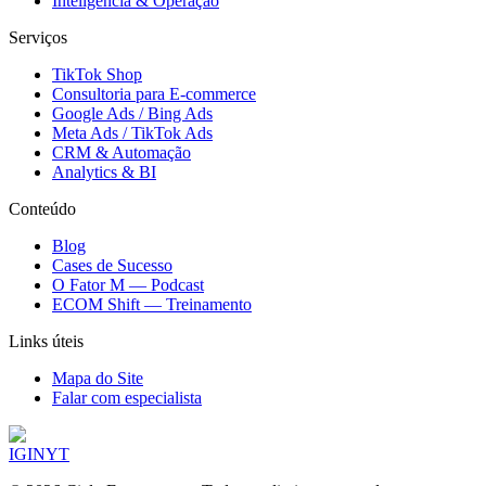
Inteligência & Operação
Serviços
TikTok Shop
Consultoria para E-commerce
Google Ads / Bing Ads
Meta Ads / TikTok Ads
CRM & Automação
Analytics & BI
Conteúdo
Blog
Cases de Sucesso
O Fator M — Podcast
ECOM Shift — Treinamento
Links úteis
Mapa do Site
Falar com especialista
IG
IN
YT