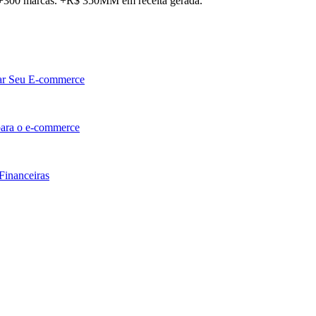
. +300 marcas. +R$ 350MM em receita gerada.
lar Seu E-commerce
 para o e-commerce
Financeiras