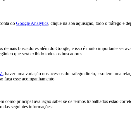
 conta do
Google Analytics
, clique na aba aquisição, todo o tráfego e d
os demais buscadores além do Google, e isso é muito importante ser av
orgânico que será exibido todos os buscadores.
EM
, haver uma variação nos acessos do tráfego direto, isso tem uma rela
sso faça esse acompanhamento.
como principal avaliação saber se os termos trabalhados estão corret
to das seguintes informações: