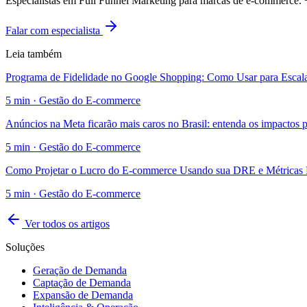
Especialistas em Full Funnel Marketing para marcas de e-commerce
Falar com especialista
Leia também
Programa de Fidelidade no Google Shopping: Como Usar para Esca
5
min ·
Gestão do E-commerce
Anúncios na Meta ficarão mais caros no Brasil: entenda os impactos
5
min ·
Gestão do E-commerce
Como Projetar o Lucro do E-commerce Usando sua DRE e Métricas 
5
min ·
Gestão do E-commerce
Ver todos os artigos
Soluções
Geração de Demanda
Captação de Demanda
Expansão de Demanda