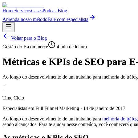
Home
Serviços
Cases
Podcast
Blog
Aprenda nosso método
Fale com especialista
Voltar para o Blog
Gestão do E-commerce
4
min de leitura
Métricas e KPIs de SEO para E-
Ao longo do desenvolvimento de um trabalho para melhoria do tráfego
T
Time Ciclo
Especialistas em Full Funnel Marketing
·
14 de janeiro de 2017
Ao longo do desenvolvimento de um trabalho para
melhoria do tráfe
sendo alcançados. Para te ajudar nesse conteúdo, você conhecerá qua
As métricas e KPIs de SEO