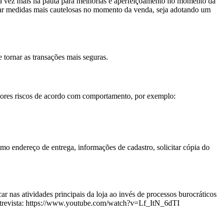
ada vez mais na pauta para melhorias e aperfeiçoamento no momento da
tar medidas mais cautelosas no momento da venda, seja adotando um
tornar as transações mais seguras.
ores riscos de acordo com comportamento, por exemplo:
o endereço de entrega, informações de cadastro, solicitar cópia do
 nas atividades principais da loja ao invés de processos burocráticos
trevista: https://www.youtube.com/watch?v=Lf_ItN_6dTI