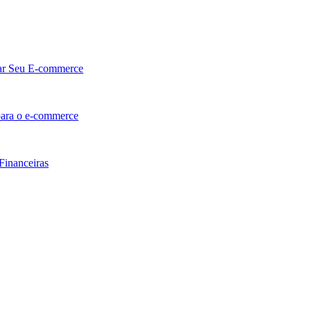
lar Seu E-commerce
 para o e-commerce
Financeiras