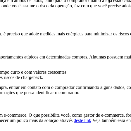
rança em ambos os lados, tanto para o comprador quanto a loja estão c
 onde você assume o risco da operação, faz com que você precise ado
é preciso que adote medidas mais enérgicas para minimizar os riscos e 
mportamentos atípicos em determinadas compras. Algumas possuem mai
mpo curto e com valores crescentes.
s riscos de chargeback.
pra, entrar em contato com o comprador confirmando alguns dados, com
rmações que possa identificar o comprador.
m e-commerce. O que possibilita você, como gestor de e-commerce, focar
hecer um pouco mais da solução através
deste link
Veja também essa en