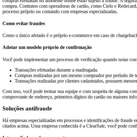
compras efetuadas no ambiente online estão sujeito a fraude. A segu
compra. Contratos com operadoras de cartão, como Cielo e Redecard,
processo próprio ou contando com empresas especializadas.
Como evitar fraudes
Como o único afetado é o próprio e-commerce em caso de chargeback, 
Adotar um modelo próprio de confirmação
Você pode implementar um processo de verificação quando notar co
Transações efetuadas durante a madrugada.
Compras realizadas por um mesmo comprador por período de te
Transações realizadas por clientes cadastrados, possuem menore
Com isso, você pode treinar sua equipe e com suspeita de alguma com
comprovante de endereço, primeiros dígitos do cartão ou maiores info
Soluções antifraude
Há empresas especializadas em processos e identificações de fraude e
citados acima. Uma empresa conhecida é a ClearSale, você pode con