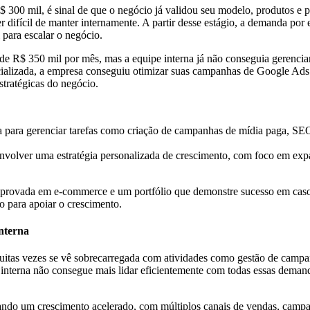
300 mil, é sinal de que o negócio já validou seu modelo, produtos e 
r difícil de manter internamente. A partir desse estágio, a demanda po
para escalar o negócio.
R$ 350 mil por mês, mas a equipe interna já não conseguia gerenciar
especializada, a empresa conseguiu otimizar suas campanhas de Google
stratégicas do negócio.
ia para gerenciar tarefas como criação de campanhas de mídia paga, SE
volver uma estratégia personalizada de crescimento, com foco em expa
provada em e-commerce e um portfólio que demonstre sucesso em casos
o para apoiar o crescimento.
nterna
itas vezes se vê sobrecarregada com atividades como gestão de campa
interna não consegue mais lidar eficientemente com todas essas deman
ndo um crescimento acelerado, com múltiplos canais de vendas, campa