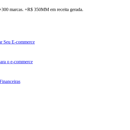
. +300 marcas. +R$ 350MM em receita gerada.
lar Seu E-commerce
 para o e-commerce
Financeiras