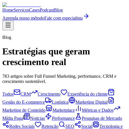
Home
Serviços
Cases
Podcast
Blog
Aprenda nosso método
Fale com especialista
Blog
Estratégias que geram
crescimento real
783
artigos sobre Full Funnel Marketing, performance, CRM e
crescimento sustentável.
Todos
CRM
Crescimento
Experiência do cliente
Gestão do E-commerce
Logística
Marketing Digital
Marketing de Conteúdo
Marketplace
Métricas e Dados
Mídia Paga
Noticias
Performance
Pesquisas de Mercado
Redes Sociais
Retenção
SEO
Social
Tecnologia e