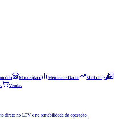
nteúdo
Marketplace
Métricas e Dados
Mídia Paga
s
Vendas
to direto no LTV e na rentabilidade da operação.