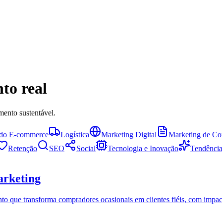
to real
ento sustentável.
 do E-commerce
Logística
Marketing Digital
Marketing de Co
Retenção
SEO
Social
Tecnologia e Inovação
Tendência
arketing
to que transforma compradores ocasionais em clientes fiéis, com impac