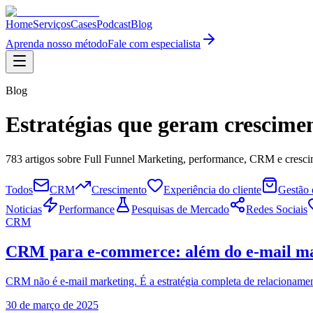
Home
Serviços
Cases
Podcast
Blog
Aprenda nosso método
Fale com especialista
Blog
Estratégias que geram
crescimen
783
artigos sobre Full Funnel Marketing, performance, CRM e crescim
Todos
CRM
Crescimento
Experiência do cliente
Gestão
Noticias
Performance
Pesquisas de Mercado
Redes Sociais
CRM
CRM para e-commerce: além do e-mail m
CRM não é e-mail marketing. É a estratégia completa de relacionamen
30 de março de 2025